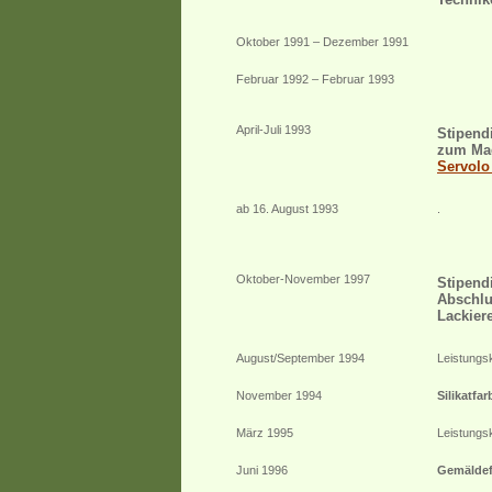
Oktober 1991 – Dezember 1991
Februar 1992 – Februar 1993
April-Juli 1993
Stipend
zum Mae
Servolo 
ab 16. August 1993
.
Oktober-November 1997
Stipend
Abschlu
Lackier
August/September 1994
Leistungs
November 1994
Silikatfa
März 1995
Leistungs
Juni 1996
Gemäldef