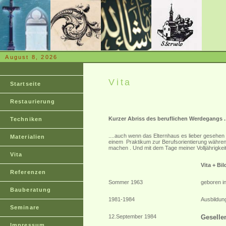
August 8, 2026
Vita
Startseite
Restaurierung
Kurzer Abriss des beruflichen Werdegangs .
Techniken
.
...auch wenn das Elternhaus es lieber gesehen 
Materialien
einem Praktikum zur Berufsorientierung während
machen . Und mit dem Tage meiner Volljährigkeit
Vita
Vita + Bi
Referenzen
Sommer 1963
geboren i
Bauberatung
1981-1984
Ausbildung
Seminare
12.September 1984
Geselle
Impressum