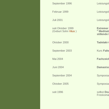
September 1996
Leistungs
Februar 1999
Leistungs
Juli 2001
Leistungs
seit Oktober 1999
Extremer
(Geburt Sohn
Vitus
)
" Meditat
stillende
Oktober 2000
Tadelakt-
September 2003
Kurs
Falt
Mai 2004
Fachzeic
Juni 2004
Damasts
September 2004
Symposi
Oktober 2005
Symposi
seit 1996
selbst
Doz
Freskomale