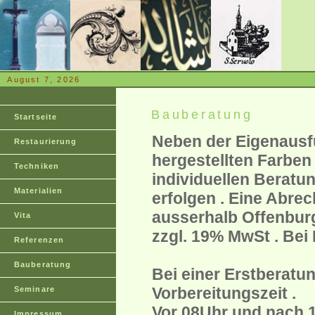
August 7, 2026
Bauberatung
Startseite
Neben der Eigenausfü
Restaurierung
hergestellten Farben 
Techniken
individuellen Beratu
Materialien
erfolgen . Eine Abre
ausserhalb Offenburg
Vita
zzgl. 19% MwSt . Bei
Referenzen
Bauberatung
Bei einer Erstberatu
Vorbereitungszeit .
Seminare
Vor 08Uhr und nach 
Impressum