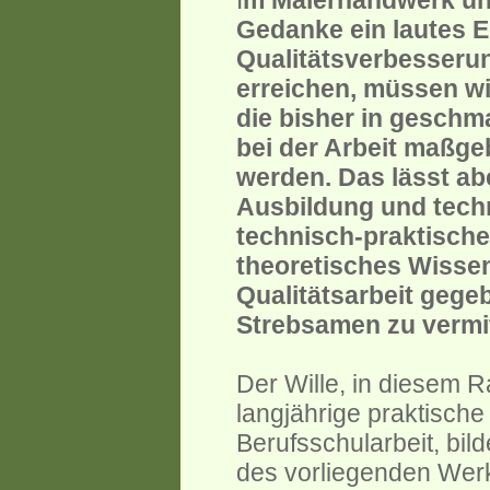
I
m Malerhandwerk und
Gedanke ein lautes Ec
Qualitätsverbesserun
erreichen, müssen wi
die bisher in geschm
bei der Arbeit maßge
werden. Das lässt ab
Ausbildung und tech
technisch-praktisch
theoretisches Wissen
Qualitätsarbeit geg
Strebsamen zu vermitt
Der Wille, in diesem 
langjährige praktische
Berufsschularbeit, bil
des vorliegenden Werk